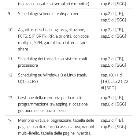
(soluzioni basate su semafori e monitor)
cap.6 di [SGG]
9
Scheduling: scheduler e dispatcher
cap.2 di [TB],
cap.5 di [SGG]
10
Algoritmi di scheduling: progettazione,
cap.2 di [TB],
FCFS, SJF, SRTN, RR, a priorità, con code
cap.5 di [SGG]
multiple, SPN, garantito, a lotteria, fair-
share
11
Scheduling dei thread e su sistemi multi-
cap.2 di [TB],
processore
cap.5 di [SGG]
12
Scheduling su Windows 8 e Linux (task,
cap.10,11 di
O(1) e CFS)
[TB], cap.21,22
di [SGG]
13
Gestione della memoria per la multi-
cap.3 di [TB],
programmazione: swapping, rilocazione,
cap.8 di [SGG]
gestione dello spazio libero
14
Memoria virtuale: paginazione, tabella delle
cap.3 di [TB],
pagine, uso di memoria associativa, varianti
cap.8 di [SGG]
multi-livello, tabella delle pagine invertita,