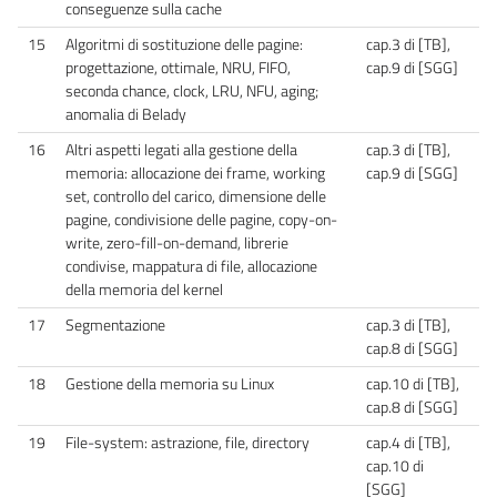
conseguenze sulla cache
15
Algoritmi di sostituzione delle pagine:
cap.3 di [TB],
progettazione, ottimale, NRU, FIFO,
cap.9 di [SGG]
seconda chance, clock, LRU, NFU, aging;
anomalia di Belady
16
Altri aspetti legati alla gestione della
cap.3 di [TB],
memoria: allocazione dei frame, working
cap.9 di [SGG]
set, controllo del carico, dimensione delle
pagine, condivisione delle pagine, copy-on-
write, zero-fill-on-demand, librerie
condivise, mappatura di file, allocazione
della memoria del kernel
17
Segmentazione
cap.3 di [TB],
cap.8 di [SGG]
18
Gestione della memoria su Linux
cap.10 di [TB],
cap.8 di [SGG]
19
File-system: astrazione, file, directory
cap.4 di [TB],
cap.10 di
[SGG]