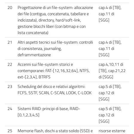
20
Progettazione di un file-system: allocazione
cap.4 di [TB],
dei file (contigua, concatenata, tabellare e
cap.11 di
indicizzata), directory, hard/soft-link,
[SGG]
gestione blocchi liberi (con bitmap e con
lista concatenata)
21
Altri aspetti tecnici sui file-system: controlli
cap.4 di [TB],
di consistenza, journaling,
cap.11 di
deframmentazione
[SGG]
22
Accenni sui file-system storici e
cap.4,10,11 di
contemporanei: FAT-[12,16,32,64], NTFS,
[TB], cap.21,22
ext-[2,3,4], BTRFS
di [SGG]
23
Scheduling del disco e relativi algoritmi:
cap.5 di [TB],
FCFS, SSTF, SCAN, C-SCAN, LOOK, C-LOOK
cap.12 di
[SGG]
24
Sistemi RAID: principi di base, RAID-
cap.5 di [TB],
[0,1,2,3,4,5]
cap.12 di
[SGG]
25
Memorie flash, dischi a stato solido (SSD) e
risorse esterne