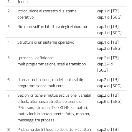
1
Teoria:
2
Introduzione al concetto di sistema
cap.1 di [TB],
operativo
cap.1 di [SGG]
3
Richiami sull'architettura degli elaboratori
cap.1 di [TB],
cap.1 di [SGG]
4
Struttura di un sistema operativo
cap.1 di [TB],
cap.2 di [SGG]
5
I processi: definizione,
cap.2 di [TB],
multiprogrammazione, stati e transizioni
cap.3,4 di
[SGG]
6
I thread: definizione, modelli utilizzabili;
cap.2 di [TB],
programmazione multicore
cap.4 di [SGG]
7
Sezioni critiche e mutua esclusione: variabili
cap.2 di [TB],
di lock, alternanza stretta, soluzione di
cap.6 di [SGG]
Peterson, istruzioni TSL/XCHG, semafori,
mutex lock in spazio utente, futex, monitor,
messaggi tra processi
8
Problema dei 5 filosofi e dei lettori-scrittori
cap.2 di [TB],