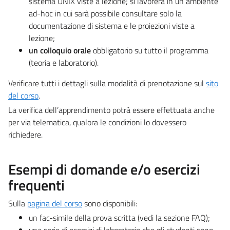
sistema UNIX viste a lezione; si lavorerà in un ambiente
ad-hoc in cui sarà possibile consultare solo la
documentazione di sistema e le proiezioni viste a
lezione;
un colloquio orale
obbligatorio su tutto il programma
(teoria e laboratorio).
Verificare tutti i dettagli sulla modalità di prenotazione sul
sito
del corso
.
La verifica dell’apprendimento potrà essere effettuata anche
per via telematica, qualora le condizioni lo dovessero
richiedere.
Esempi di domande e/o esercizi
frequenti
Sulla
pagina del corso
sono disponibili:
un fac-simile della prova scritta (vedi la sezione FAQ);
una serie di esercizi di laboratorio che gli studenti sono