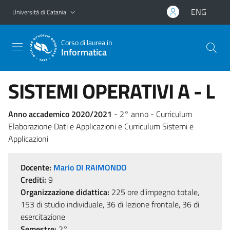
Vai al contenuto principale
Vai al menu di navigazione
ENG
Università di Catania
Corso di laurea in
Informatica
SISTEMI OPERATIVI A - L
Anno accademico 2020/2021
- 2° anno - Curriculum
Elaborazione Dati e Applicazioni e Curriculum Sistemi e
Applicazioni
Docente:
Mario DI RAIMONDO
Crediti:
9
Organizzazione didattica:
225 ore d'impegno totale,
153 di studio individuale, 36 di lezione frontale, 36 di
esercitazione
Semestre:
2°