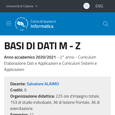
Vai al contenuto principale
Vai al menu di navigazione
ENG
Università di Catania
Corso di laurea in
Informatica
BASI DI DATI M - Z
Anno accademico 2020/2021
- 2° anno - Curriculum
Elaborazione Dati e Applicazioni e Curriculum Sistemi e
Applicazioni
Docente:
Salvatore ALAIMO
Crediti:
9
Organizzazione didattica:
225 ore d'impegno totale,
153 di studio individuale, 36 di lezione frontale, 36 di
esercitazione
Semestre:
1°