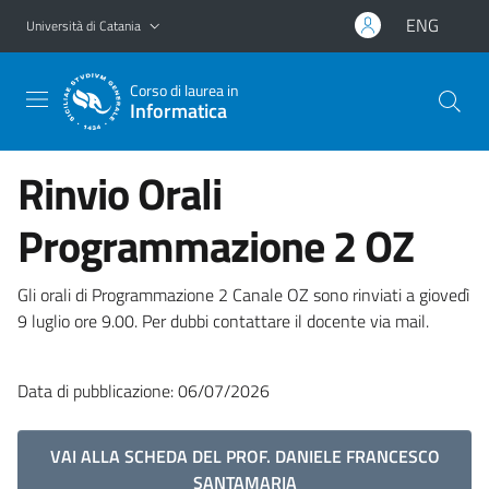
Vai al contenuto principale
Vai al menu di navigazione
ENG
Università di Catania
Corso di laurea in
Informatica
Rinvio Orali
Programmazione 2 OZ
Gli orali di Programmazione 2 Canale OZ sono rinviati a giovedì
9 luglio ore 9.00. Per dubbi contattare il docente via mail.
Data di pubblicazione: 06/07/2026
VAI ALLA SCHEDA DEL PROF. DANIELE FRANCESCO
SANTAMARIA