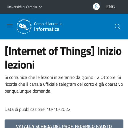
Vai al contenuto principale
Vai al menu di navigazione
ENG
Università di Catania
Corso di laurea in
Informatica
[Internet of Things] Inizio
lezioni
Si comunica che le lezioni inizieranno da giorno 12 Ottobre. Si
ricorda che il canale ufficiale telegram del corso è già operativo
per qualunque domanda.
Data di pubblicazione: 10/10/2022
VAI ALLA SCHEDA DEL PROF. FEDERICO FAUSTO