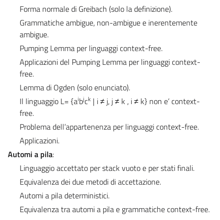
Forma normale di Greibach (solo la definizione).
Grammatiche ambigue, non-ambigue e inerentemente
ambigue.
Pumping Lemma per linguaggi context-free.
Applicazioni del Pumping Lemma per linguaggi context-
free.
Lemma di Ogden (solo enunciato).
i
j
k
Il linguaggio L= {a
b
c
| i ≠ j, j ≠ k , i ≠ k} non e’ context-
free.
Problema dell’appartenenza per linguaggi context-free.
Applicazioni.
Automi a pila
:
Linguaggio accettato per stack vuoto e per stati finali.
Equivalenza dei due metodi di accettazione.
Automi a pila deterministici.
Equivalenza tra automi a pila e grammatiche context-free.