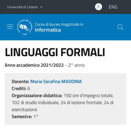
Vai al contenuto principale
Vai al menu di navigazione
ENG
Università di Catania
Corso di laurea magistrale in
Informatica
LINGUAGGI FORMALI
Anno accademico 2021/2022
- 2° anno
Docente:
Maria Serafina MADONIA
Crediti:
6
Organizzazione didattica:
150 ore d'impegno totale,
102 di studio individuale, 24 di lezione frontale, 24 di
esercitazione
Semestre:
1°