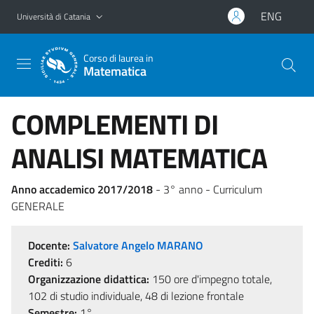
Vai al contenuto principale
Vai al menu di navigazione
ENG
Università di Catania
Corso di laurea in
Matematica
COMPLEMENTI DI
ANALISI MATEMATICA
Anno accademico 2017/2018
- 3° anno - Curriculum
GENERALE
Docente:
Salvatore Angelo MARANO
Crediti:
6
Organizzazione didattica:
150 ore d'impegno totale,
102 di studio individuale, 48 di lezione frontale
Semestre:
1°