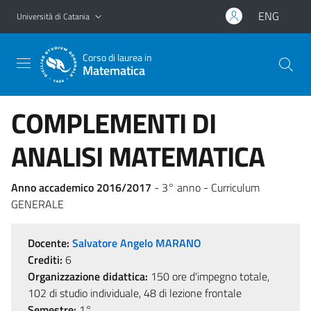
Vai al contenuto principale
Vai al menu di navigazione
ENG
Università di Catania
Corso di laurea in
Matematica
COMPLEMENTI DI
ANALISI MATEMATICA
Anno accademico 2016/2017
- 3° anno - Curriculum
GENERALE
Docente:
Salvatore Angelo MARANO
Crediti:
6
Organizzazione didattica:
150 ore d'impegno totale,
102 di studio individuale, 48 di lezione frontale
Semestre:
1°