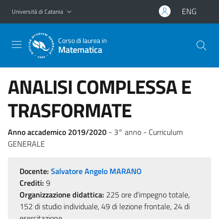
Vai al contenuto principale
Vai al menu di navigazione
ENG
Università di Catania
Corso di laurea in
Matematica
ANALISI COMPLESSA E
TRASFORMATE
Anno accademico 2019/2020
- 3° anno - Curriculum
GENERALE
Docente:
Salvatore Angelo MARANO
Crediti:
9
Organizzazione didattica:
225 ore d'impegno totale,
152 di studio individuale, 49 di lezione frontale, 24 di
esercitazione