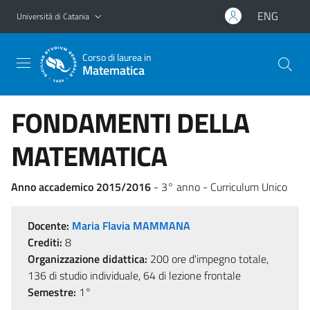
Vai al contenuto principale
Vai al menu di navigazione
ENG
Università di Catania
Corso di laurea in
Matematica
FONDAMENTI DELLA
MATEMATICA
Anno accademico 2015/2016
- 3° anno - Curriculum Unico
Docente:
Maria Flavia MAMMANA
Crediti:
8
Organizzazione didattica:
200 ore d'impegno totale,
136 di studio individuale, 64 di lezione frontale
Semestre:
1°