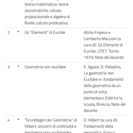
teoria matematica: teorie
assiomatiche; calcolo
proposizionale e algebra di
Boole; calcolo predicativo.
2
*
Gli “Elementi” di Euclide
Attilio Frajese e
Lamberto Maccioni (a
cura di), Gli Elementi di
Euclide, UTET, Torino
1970; Note del docente
3
*
Geometrie non-euclidee
E. Agazzi, D. Palladino,
Le geometrie non
Euclidee e i fondamenti
della geometria da un
punto di vista
elementare, Editrice la
scuola, Brescia; Note del
docente
4
*
“Grundlagen der Geometrie” di
D. Hilbert (a cura di)
Hilbert; assiomi di continuità e
Fondamenti della
geometria non-archimedea.
geometria, Franco