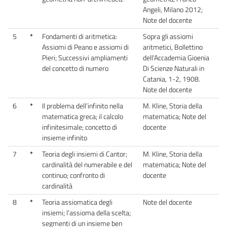
Angeli, Milano 2012;
Note del docente
5
*
Fondamenti di aritmetica:
Sopra gli assiomi
Assiomi di Peano e assiomi di
aritmetici, Bollettino
Pieri; Successivi ampliamenti
dell'Accademia Gioenia
del concetto di numero
Di Scienze Naturali in
Catania, 1-2, 1908.
Note del docente
6
*
Il problema dell’infinito nella
M. Kline, Storia della
matematica greca; il calcolo
matematica; Note del
infinitesimale; concetto di
docente
insieme infinito
7
*
Teoria degli insiemi di Cantor;
M. Kline, Storia della
cardinalità del numerabile e del
matematica; Note del
continuo; confronto di
docente
cardinalità
8
*
Teoria assiomatica degli
Note del docente
insiemi; l’assioma della scelta;
segmenti di un insieme ben