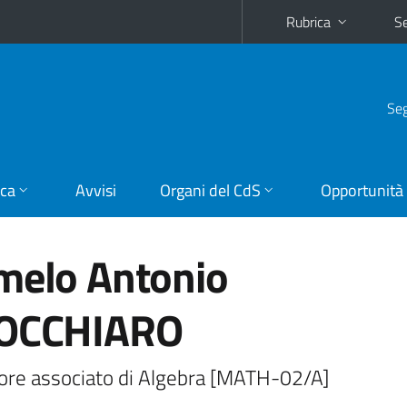
Rubrica
Se
Seg
ica
Avvisi
Organi del CdS
Opportunità
melo Antonio
OCCHIARO
ore associato di Algebra [MATH-02/A]