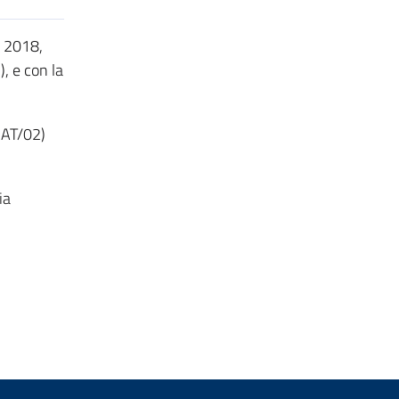
l 2018,
, e con la
MAT/02)
ia