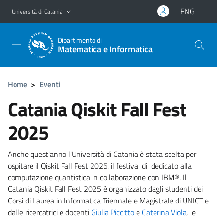
Vai al contenuto principale
Vai al menu di navigazione
ENG
Università di Catania
Dipartimento di
Matematica e Informatica
Home
>
Eventi
Catania Qiskit Fall Fest
2025
Anche quest'anno l'Università di Catania è stata scelta per
ospitare il Qiskit Fall Fest 2025, il festival di dedicato alla
computazione quantistica in collaborazione con IBM®. Il
Catania Qiskit Fall Fest 2025 è organizzato dagli studenti dei
Corsi di Laurea in Informatica Triennale e Magistrale di UNICT e
dalle ricercatrici e docenti
Giulia Piccitto
e
Caterina Viola
, e