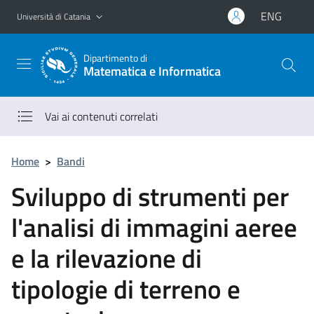
Vai al contenuto principale
Vai al menu di navigazione
ENG
Università di Catania
Dipartimento di
Matematica e Informatica
Vai ai contenuti correlati
Home
>
Bandi
Sviluppo di strumenti per
l'analisi di immagini aeree
e la rilevazione di
tipologie di terreno e