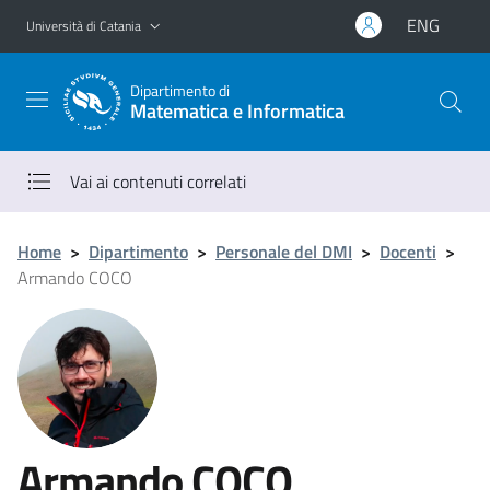
Vai al contenuto principale
Vai al menu di navigazione
ENG
Università di Catania
Dipartimento di
Matematica e Informatica
Vai ai contenuti correlati
Home
>
Dipartimento
>
Personale del DMI
>
Docenti
>
Armando COCO
Armando COCO