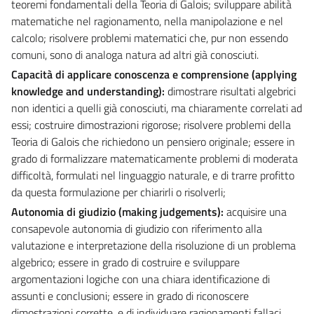
teoremi fondamentali della Teoria di Galois; sviluppare abilità
matematiche nel ragionamento, nella manipolazione e nel
calcolo; risolvere problemi matematici che, pur non essendo
comuni, sono di analoga natura ad altri già conosciuti.
Capacità di applicare conoscenza e comprensione (applying
knowledge and understanding):
dimostrare risultati algebrici
non identici a quelli già conosciuti, ma chiaramente correlati ad
essi; costruire dimostrazioni rigorose; risolvere problemi della
Teoria di Galois che richiedono un pensiero originale; essere in
grado di formalizzare matematicamente problemi di moderata
difficoltà, formulati nel linguaggio naturale, e di trarre profitto
da questa formulazione per chiarirli o risolverli;
Autonomia di giudizio (making judgements):
acquisire una
consapevole autonomia di giudizio con riferimento alla
valutazione e interpretazione della risoluzione di un problema
algebrico; essere in grado di costruire e sviluppare
argomentazioni logiche con una chiara identificazione di
assunti e conclusioni; essere in grado di riconoscere
dimostrazioni corrette, e di individuare ragionamenti fallaci.