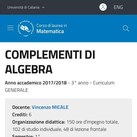
Vai al contenuto principale
Vai al menu di navigazione
ENG
Università di Catania
Corso di laurea in
Matematica
COMPLEMENTI DI
ALGEBRA
Anno accademico 2017/2018
- 3° anno - Curriculum
GENERALE
Docente:
Vincenzo MICALE
Crediti:
6
Organizzazione didattica:
150 ore d'impegno totale,
102 di studio individuale, 48 di lezione frontale
Semestre:
1°