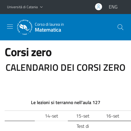
Vai al contenuto principale
Vai al menu di navigazione
ENG
Università di Catania
Corso di laurea in
Matematica
Corsi zero
CALENDARIO DEI CORSI ZERO
Le lezioni si terranno nell'aula 127
14-set
15-set
16-set
Test di