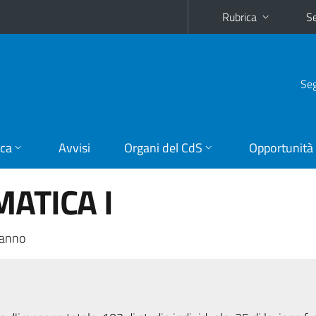
Rubrica
Se
Seg
ica
Avvisi
Organi del CdS
Opportunità
MATICA I
 anno