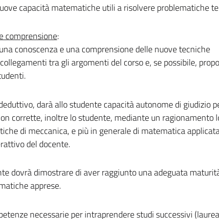
ove capacità matematiche utili a risolvere problematiche te
 e comprensione
:
ire una conoscenza e una comprensione delle nuove tecniche
i collegamenti tra gli argomenti del corso e, se possibile, pro
tudenti.
 deduttivo, darà allo studente capacità autonome di giudizio p
on corrette, inoltre lo studente, mediante un ragionamento l
iche di meccanica, e più in generale di matematica applicata
erattivo del docente.
ente dovrà dimostrare di aver raggiunto una adeguata maturit
ematiche apprese.
petenze necessarie per intraprendere studi successivi (laure