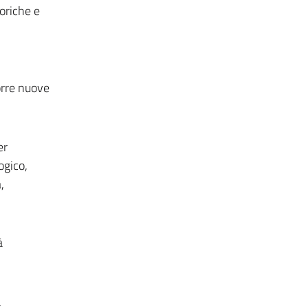
oriche e
porre nuove
er
ogico,
,
à
a