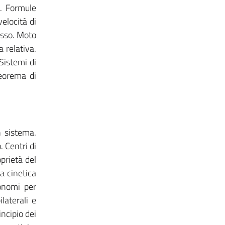
i. Formule
elocità di
fisso. Moto
 relativa.
 Sistemi di
Teorema di
n sistema.
. Centri di
prietà del
a cinetica
lonomi per
ilaterali e
incipio dei