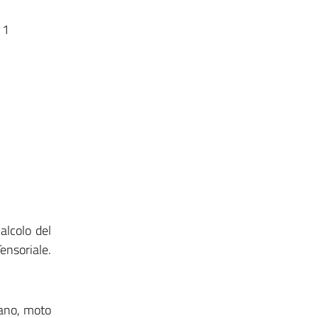
 1
alcolo del
Tensoriale.
iano, moto