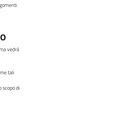
argomenti
to
amma vedrà
me tali
o scopo di