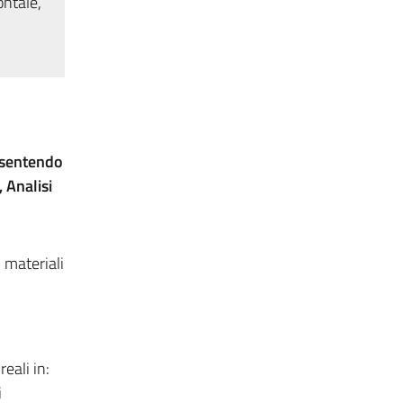
ontale,
onsentendo
 Analisi
 materiali
eali in:
i