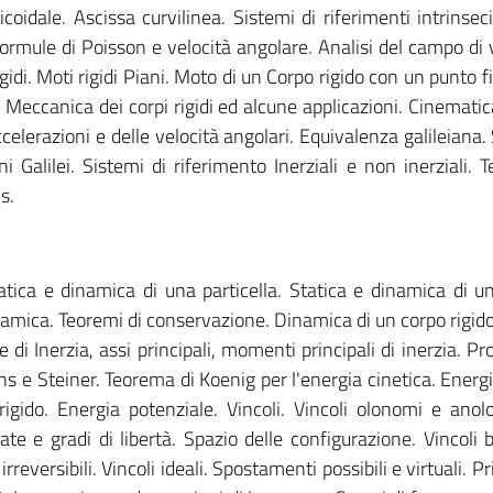
oidale. Ascissa curvilinea. Sistemi di riferimenti intrinsec
Formule di Poisson e velocità angolare. Analisi del campo di v
rigidi. Moti rigidi Piani. Moto di un Corpo rigido con un punto 
 Meccanica dei corpi rigidi ed alcune applicazioni. Cinematica
celerazioni e delle velocità angolari. Equivalenza galileiana.
ni Galilei. Sistemi di riferimento Inerziali e non inerziali. 
s.
atica e dinamica di una particella. Statica e dinamica di u
inamica. Teoremi di conservazione. Dinamica di un corpo rigido
i Inerzia, assi principali, momenti principali di inerzia. Pro
ns e Steiner. Teorema di Koenig per l'energia cinetica. Energi
gido. Energia potenziale. Vincoli. Vincoli olonomi e ano
ate e gradi di libertà. Spazio delle configurazione. Vincoli b
irreversibili. Vincoli ideali. Spostamenti possibili e virtuali. Pr