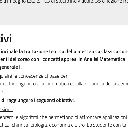
 d'impegno totale, 103 di studio individuale, 35 di lezione fr
ivi
rincipale la trattazione teorica della meccanica classica c
enti del corso con i concetti appresi in Analisi Matematica I,
generale I.
quisirà le conoscenze di base per
:
ticolare riguardo alla cinematica ed alla dinamica dei sistemi
ca.
 di raggiungere i seguenti obiettivi
:
nsione
:
eoremi e algoritmi che permettono di affrontare applicazioni r
tica, chimica, biologia, economia e altro. Lo studente con tal