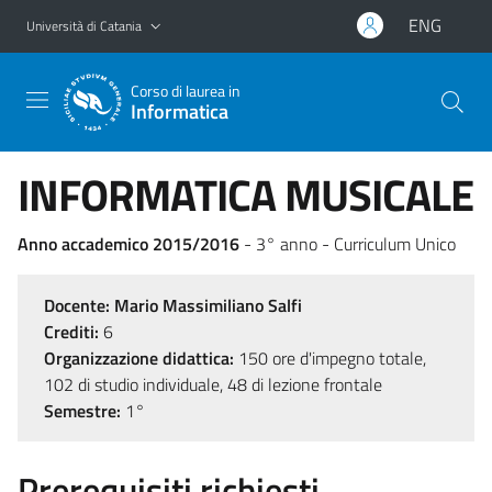
Vai al contenuto principale
Vai al menu di navigazione
ENG
Università di Catania
Corso di laurea in
Informatica
INFORMATICA MUSICALE
Anno accademico 2015/2016
- 3° anno - Curriculum Unico
Docente:
Mario Massimiliano Salfi
Crediti:
6
Organizzazione didattica:
150 ore d'impegno totale,
102 di studio individuale, 48 di lezione frontale
Semestre:
1°
Prerequisiti richiesti