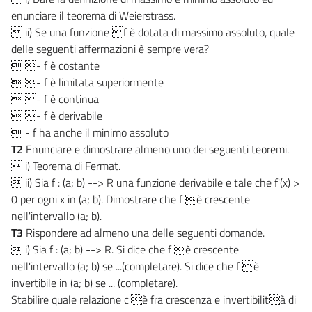
enunciare il teorema di Weierstrass.
 ii) Se una funzione f è dotata di massimo assoluto, quale
delle seguenti affermazioni è sempre vera?
 - f è costante
 - f è limitata superiormente
 - f è continua
 - f è derivabile
 - f ha anche il minimo assoluto
T2
Enunciare e dimostrare almeno uno dei seguenti teoremi.
 i) Teorema di Fermat.
 ii) Sia f : (a; b) --> R una funzione derivabile e tale che f'(x) >
0 per ogni x in (a; b). Dimostrare che f è crescente
nell'intervallo (a; b).
T3
Rispondere ad almeno una delle seguenti domande.
 i) Sia f : (a; b) --> R. Si dice che f è crescente
nell'intervallo (a; b) se ...(completare). Si dice che f è
invertibile in (a; b) se ... (completare).
Stabilire quale relazione c'è fra crescenza e invertibilità di