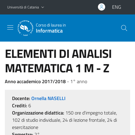
Vai al contenuto principale
Vai al menu di navigazione
ENG
Università di Catania
Corso di laurea in
Informatica
ELEMENTI DI ANALISI
MATEMATICA 1 M - Z
Anno accademico 2017/2018
- 1° anno
Docente:
Ornella NASELLI
Crediti:
6
Organizzazione didattica:
150 ore d'impegno totale,
102 di studio individuale, 24 di lezione frontale, 24 di
esercitazione
Semestre:
2°