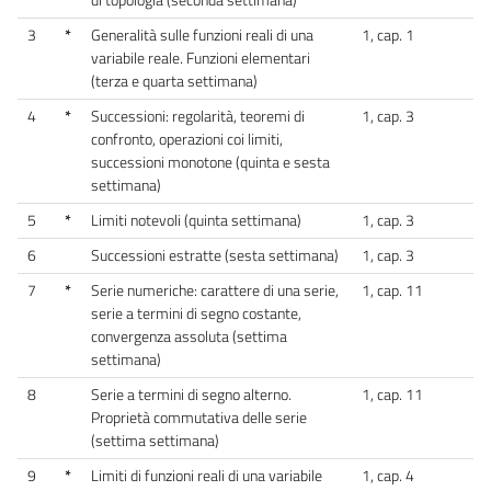
3
*
Generalità sulle funzioni reali di una
1, cap. 1
variabile reale. Funzioni elementari
(terza e quarta settimana)
4
*
Successioni: regolarità, teoremi di
1, cap. 3
confronto, operazioni coi limiti,
successioni monotone (quinta e sesta
settimana)
5
*
Limiti notevoli (quinta settimana)
1, cap. 3
6
Successioni estratte (sesta settimana)
1, cap. 3
7
*
Serie numeriche: carattere di una serie,
1, cap. 11
serie a termini di segno costante,
convergenza assoluta (settima
settimana)
8
Serie a termini di segno alterno.
1, cap. 11
Proprietà commutativa delle serie
(settima settimana)
9
*
Limiti di funzioni reali di una variabile
1, cap. 4