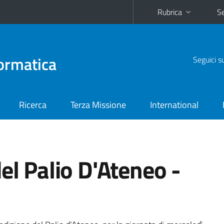
Rubrica
Se
ormatica
Seguici s
Ricerca
Terza Missione
International
el Palio D'Ateneo -