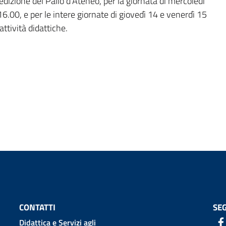
edizione del Palio d’Ateneo, per la giornata di
mercoledì
16.00, e per le intere giornate di
giovedì 14 e venerdì 15
ttività didattiche.
CONTATTI
SEG
Didattica e Servizi agli