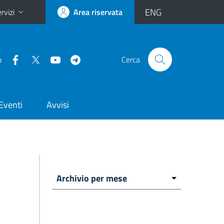
ENG
rvizi
Area riservata
u
Cerca
Eventi
Avvisi