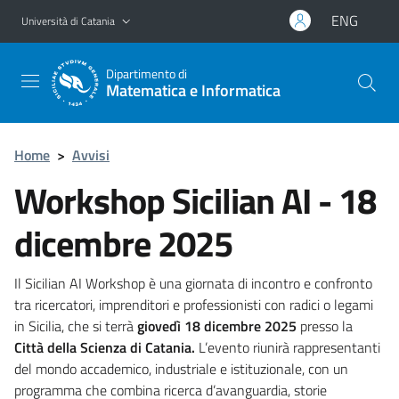
Vai al contenuto principale
Vai al menu di navigazione
ENG
Università di Catania
Dipartimento di
Matematica e Informatica
Home
>
Avvisi
Workshop Sicilian AI - 18
dicembre 2025
Il Sicilian AI Workshop è una giornata di incontro e confronto
tra ricercatori, imprenditori e professionisti con radici o legami
in Sicilia, che si terrà
giovedì 18 dicembre 2025
presso la
Città della Scienza di Catania.
L’evento riunirà rappresentanti
del mondo accademico, industriale e istituzionale, con un
programma che combina ricerca d’avanguardia, storie