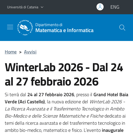
Vai al contenuto principale
Vai al menu di navigazione
ENG
Università di Catania
Dipartimento di
Matematica e Informatica
Home
>
Avvisi
WinterLab 2026 - Dal 24
al 27 febbraio 2026
Si terrà dal
24 al 27 febbraio 2026
, presso il
Grand Hotel Baia
Verde (Aci Castello)
, la nuova edizione del
WinterLab 2026 -
La Ricerca Avanzata e il Trasferimento Tecnologico in Ambito
Bio-Medico e delle Scienze Matematiche e Fisiche
dedicato ai
temi della ricerca avanzata e del trasferimento tecnologico in
ambito bio-medico, matematico e fisico. L’evento
inaugurale