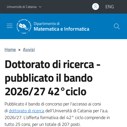
Vai al contenuto principale
Vai al menu di navigazione
ENG
Università di Catania
Dipartimento di
Matematica e Informatica
Home
>
Avvisi
Dottorato di ricerca -
pubblicato il bando
2026/27 42°ciclo
Pubblicato il bando di concorso per l'accesso ai corsi
di
dottorato di ricerca
dell’Università di Catania per l'a.a.
2026/27. L’offerta formativa del 42° ciclo comprende in
tutto 25 corsi, per un totale di 207 posti.