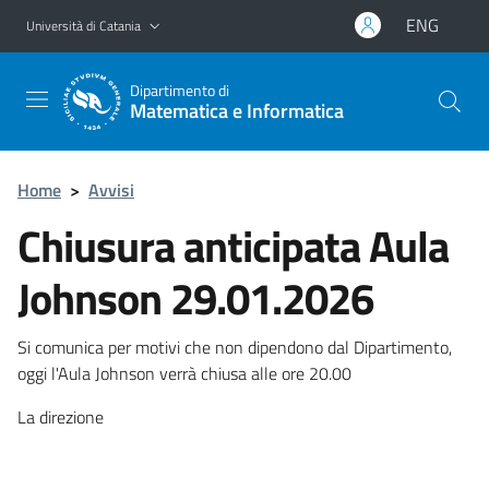
Vai al contenuto principale
Vai al menu di navigazione
ENG
Università di Catania
Dipartimento di
Matematica e Informatica
Home
>
Avvisi
Chiusura anticipata Aula
Johnson 29.01.2026
Si comunica per motivi che non dipendono dal Dipartimento,
oggi l'Aula Johnson verrà chiusa alle ore 20.00
La direzione