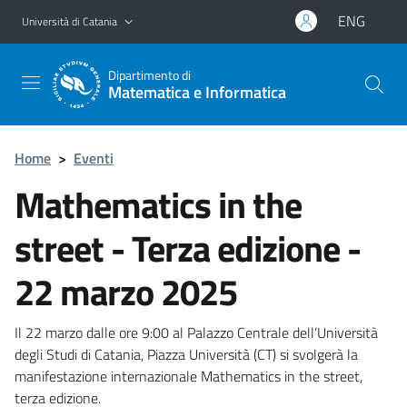
Vai al contenuto principale
Vai al menu di navigazione
ENG
Università di Catania
Dipartimento di
Matematica e Informatica
Home
>
Eventi
Mathematics in the
street - Terza edizione -
22 marzo 2025
Il 22 marzo dalle ore 9:00 al Palazzo Centrale dell’Università
degli Studi di Catania, Piazza Università (CT) si svolgerà la
manifestazione internazionale Mathematics in the street,
terza edizione.