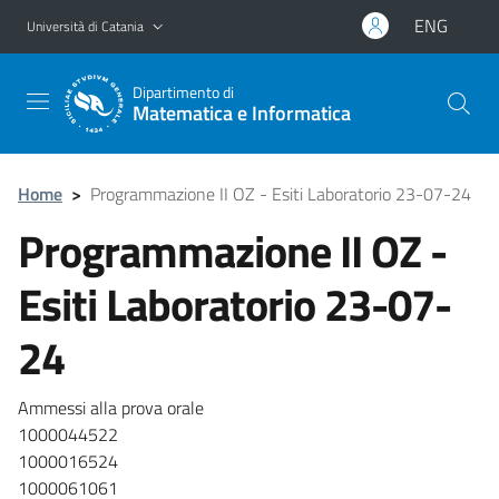
Vai al contenuto principale
Vai al menu di navigazione
ENG
Università di Catania
Dipartimento di
Matematica e Informatica
Home
>
Programmazione II OZ - Esiti Laboratorio 23-07-24
Programmazione II OZ -
Esiti Laboratorio 23-07-
24
Ammessi alla prova orale
1000044522
1000016524
1000061061