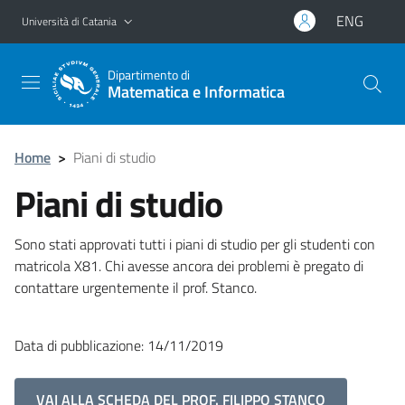
Vai al contenuto principale
Vai al menu di navigazione
ENG
Università di Catania
Dipartimento di
Matematica e Informatica
Home
>
Piani di studio
Piani di studio
Sono stati approvati tutti i piani di studio per gli studenti con
matricola X81. Chi avesse ancora dei problemi è pregato di
contattare urgentemente il prof. Stanco.
Data di pubblicazione: 14/11/2019
VAI ALLA SCHEDA DEL PROF. FILIPPO STANCO