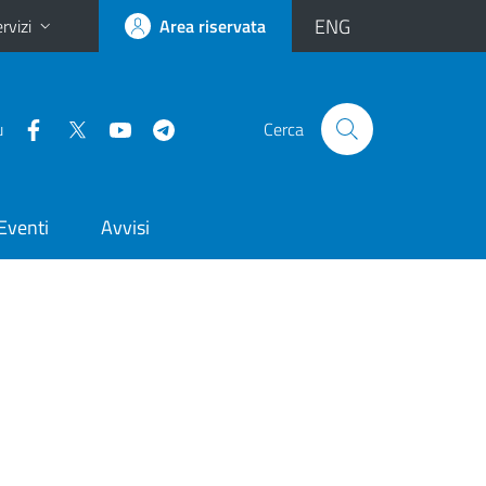
ENG
rvizi
Area riservata
u
Cerca
Eventi
Avvisi