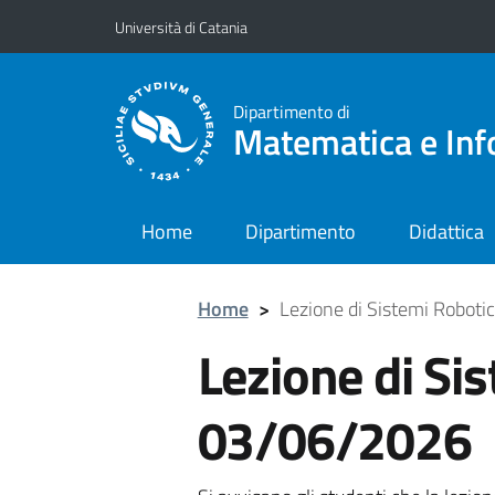
Vai al contenuto principale
Vai al menu di navigazione
Università di Catania
Dipartimento di
Matematica e Inf
Home
Dipartimento
Didattica
Home
>
Lezione di Sistemi Roboti
Lezione di Sis
03/06/2026