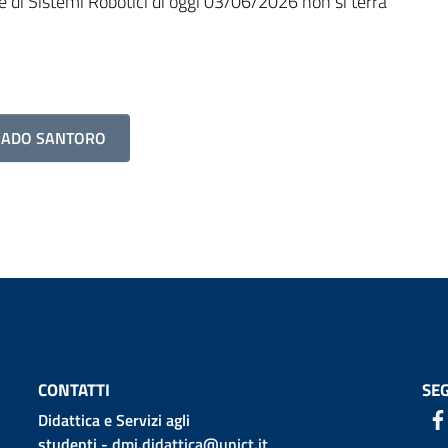
ne di Sistemi Robotici di oggi 03/06/2026 non si terra'
RRADO SANTORO
CONTATTI
SEG
Didattica e Servizi agli
studenti -
dmi.didattica@unict.it