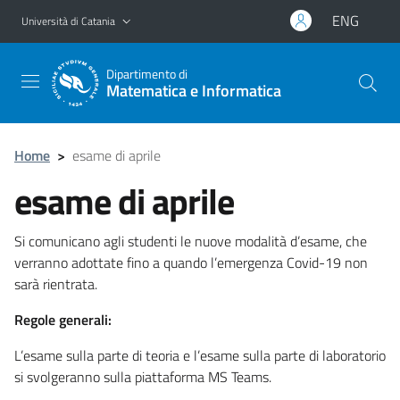
Vai al contenuto principale
Vai al menu di navigazione
ENG
Università di Catania
Dipartimento di
Matematica e Informatica
Home
>
esame di aprile
esame di aprile
Si comunicano agli studenti le nuove modalità d’esame, che
verranno adottate fino a quando l’emergenza Covid-19 non
sarà rientrata.
Regole generali:
L’esame sulla parte di teoria e l’esame sulla parte di laboratorio
si svolgeranno sulla piattaforma MS Teams.