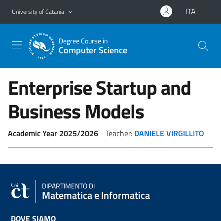
Go to main content
Go to navigation menu
ITA
University of Catania
Degree Course in
Computer Science
Enterprise Startup and
Business Models
Academic Year 2025/2026
- Teacher:
DANIELE VIRGILLITO
DIPARTIMENTO DI
Matematica e Informatica
DOVE SIAMO