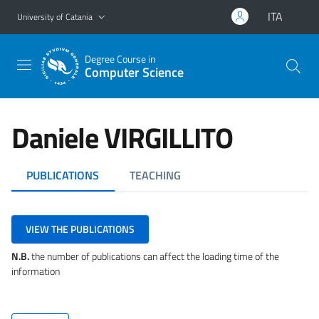
Go to main content
Go to navigation menu
ITA
University of Catania
Degree Course in
Computer Science
Daniele VIRGILLITO
PUBLICATIONS
TEACHING
VIEW THE PUBLICATIONS
N.B.
the number of publications can affect the loading time of the
information