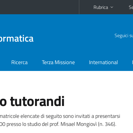
Rubrica
Se
ormatica
Seguici s
Ricerca
Terza Missione
International
o tutorandi
matricole elencate di seguito sono invitati a presentarsi
0 presso lo studio del prof. Misael Mongiovì (n. 346).