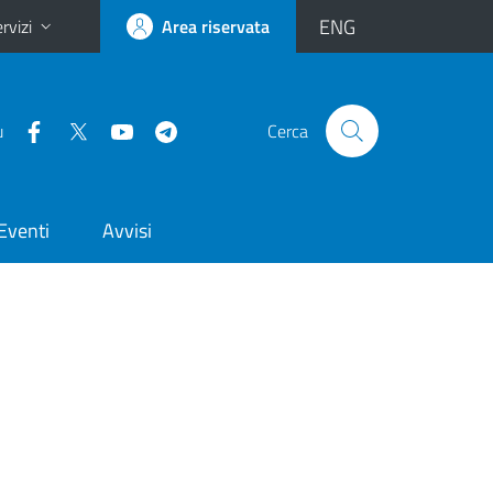
ENG
rvizi
Area riservata
u
Cerca
Eventi
Avvisi