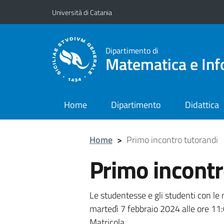
Vai al contenuto principale
Vai al menu di navigazione
Università di Catania
Dipartimento di
Matematica e Inf
Home
Dipartimento
Didattica
Home
>
Primo incontro tutorandi
Primo incontr
Le studentesse e gli studenti con le 
martedì 7 febbraio 2024 alle ore 11:0
Matricola