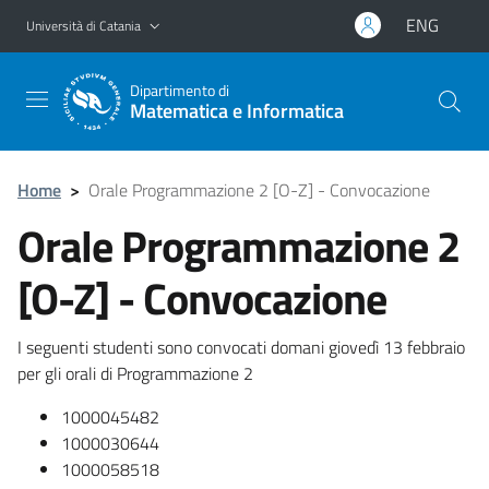
Vai al contenuto principale
Vai al menu di navigazione
ENG
Università di Catania
Dipartimento di
Matematica e Informatica
Home
>
Orale Programmazione 2 [O-Z] - Convocazione
Orale Programmazione 2
[O-Z] - Convocazione
I seguenti studenti sono convocati domani giovedì 13 febbraio
per gli orali di Programmazione 2
1000045482
1000030644
1000058518