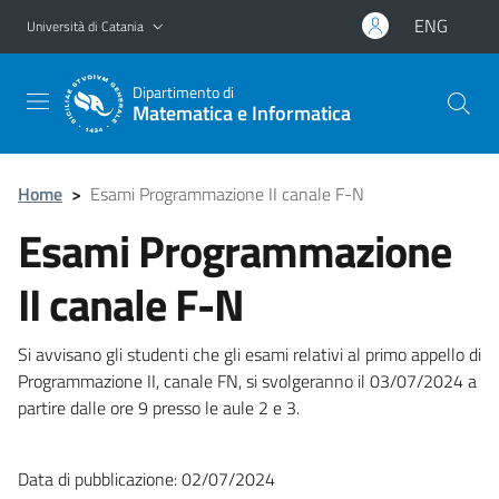
Vai al contenuto principale
Vai al menu di navigazione
ENG
Università di Catania
Dipartimento di
Matematica e Informatica
Home
>
Esami Programmazione II canale F-N
Esami Programmazione
II canale F-N
Si avvisano gli studenti che gli esami relativi al primo appello di
Programmazione II, canale FN, si svolgeranno il 03/07/2024 a
partire dalle ore 9 presso le aule 2 e 3.
Data di pubblicazione: 02/07/2024