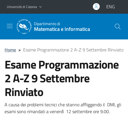
Vai al contenuto principale
Vai al menu di navigazione
ENG
Università di Catania
Dipartimento di
Matematica e Informatica
Home
>
Esame Programmazione 2 A-Z 9 Settembre Rinviato
Esame Programmazione
2 A-Z 9 Settembre
Rinviato
A causa dei problemi tecnici che stanno affliggendo il DMI, gli
esami sono rimandati a venerdì 12 settembre ore 9.00.