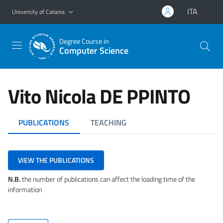
Go to main content
Go to navigation menu
ITA
University of Catania
Degree Course in
Computer Science
Vito Nicola DE PPINTO
PUBLICATIONS
TEACHING
VIEW THE PUBLICATIONS
N.B.
the number of publications can affect the loading time of the
information