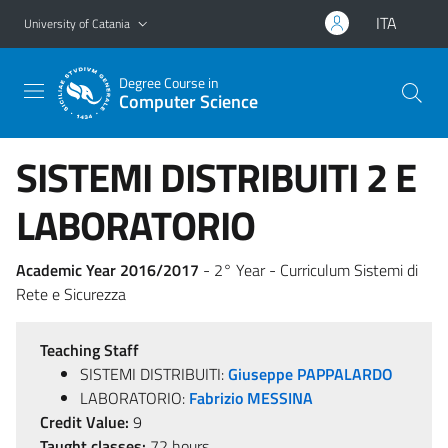
Go to main content
Go to navigation menu
ITA
University of Catania
Degree Course in
Computer Science
SISTEMI DISTRIBUITI 2 E
LABORATORIO
Academic Year 2016/2017
- 2° Year - Curriculum Sistemi di
Rete e Sicurezza
Teaching Staff
SISTEMI DISTRIBUITI:
Giuseppe PAPPALARDO
LABORATORIO:
Fabrizio MESSINA
Credit Value:
9
Taught classes:
72 hours