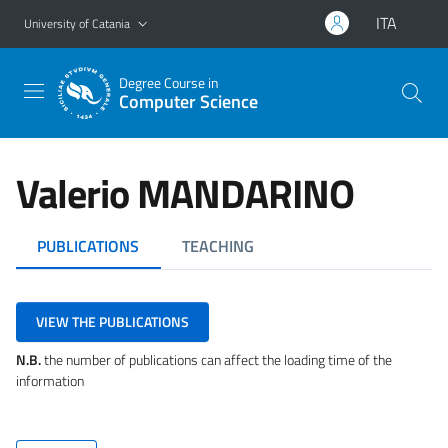
Go to main content
Go to navigation menu
ITA
University of Catania
Degree Course in
Computer Science
Valerio MANDARINO
PUBLICATIONS
TEACHING
VIEW THE PUBLICATIONS
N.B.
the number of publications can affect the loading time of the
information