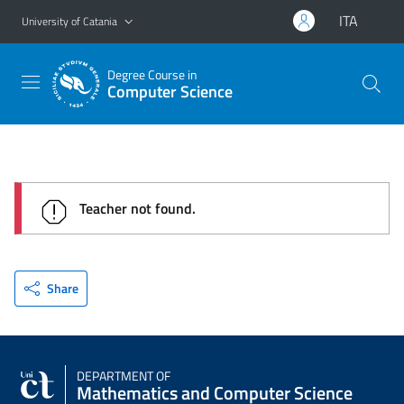
Go to main content
Go to navigation menu
ITA
University of Catania
Degree Course in
Computer Science
Teacher not found.
Share
DEPARTMENT OF
Mathematics and Computer Science