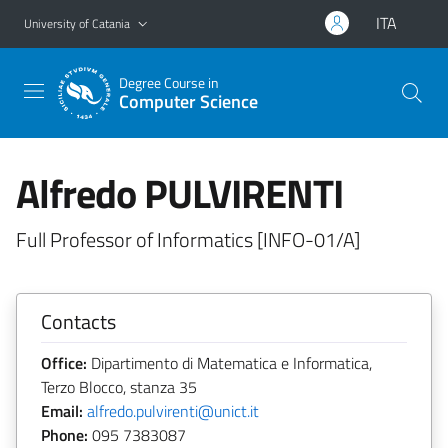
Go to main content
Go to navigation menu
ITA
University of Catania
Degree Course in
Computer Science
Alfredo PULVIRENTI
Full Professor of Informatics [INFO-01/A]
Contacts
Office:
Dipartimento di Matematica e Informatica,
Terzo Blocco, stanza 35
Email:
alfredo.pulvirenti@unict.it
Phone:
095 7383087