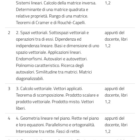
Sistemi lineari. Calcolo della matrice inversa.
1,2
Determinante di una matrice quadrata e
relative proprietà. Rango di una matrice.
Teoremi di Cramer e di Rouché-Capelli.
2
2. Spazi vettoriali. Sottospazi vettoriali e
appunti del
operazioni tra di essi. Dipendenza ed
docente, libri
indipendenza lineare. Basi e dimensione di uno
1,2
spazio vettoriale. Applicazioni lineari.
Endomorfismi. Autovalori e autovettori.
Polinomio caratteristico. Ricerca degli
autovalori. Similitudine tra matrici. Matrici
diagonalizzabili.
3
3. Calcolo vettoriale. Vettori applicati.
appunti del
Teorema di scomposizione. Prodotto scalare e
docente, libri
prodotto vettoriale. Prodotto misto. Vettori
1,2
liberi.
4
4. Geometria lineare nel piano. Rette nel piano
appunti del
e loro equazioni. Parallelismo e ortogonalità.
docente, libri
Intersezione tra rette. Fasci di rette.
1,2