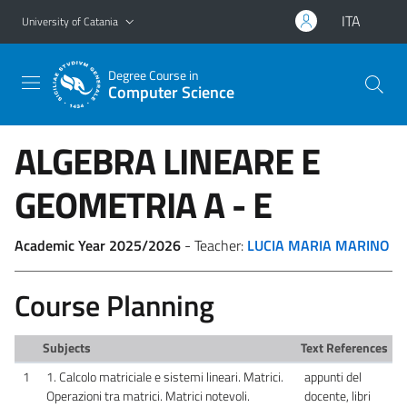
Go to main content
Go to navigation menu
ITA
University of Catania
Degree Course in
Computer Science
ALGEBRA LINEARE E
GEOMETRIA
A - E
Academic Year 2025/2026
- Teacher:
LUCIA MARIA MARINO
Course Planning
Subjects
Text References
1
1. Calcolo matriciale e sistemi lineari. Matrici.
appunti del
Operazioni tra matrici. Matrici notevoli.
docente, libri