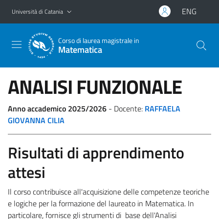
Vai al contenuto principale
Vai al menu di navigazione
ENG
Università di Catania
Corso di laurea magistrale in
Matematica
ANALISI FUNZIONALE
Anno accademico 2025/2026
- Docente:
RAFFAELA
GIOVANNA CILIA
Risultati di apprendimento
attesi
Il corso contribuisce all'acquisizione delle competenze teoriche
e logiche per la formazione del laureato in Matematica. In
particolare, fornisce gli strumenti di base dell'Analisi