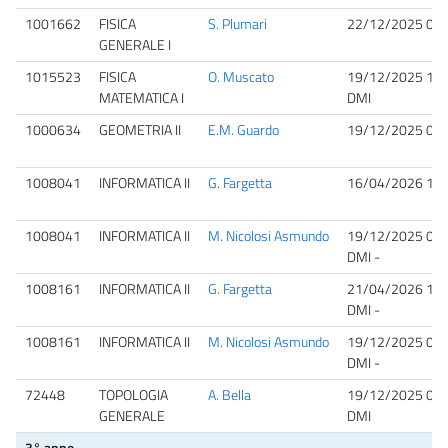
1001662
FISICA
S. Plumari
22/12/2025 09:
GENERALE I
1015523
FISICA
O. Muscato
19/12/2025 15:
MATEMATICA I
DMI
1000634
GEOMETRIA II
E.M. Guardo
19/12/2025 09:
1008041
INFORMATICA II
G. Fargetta
16/04/2026 14:
1008041
INFORMATICA II
M. Nicolosi Asmundo
19/12/2025 09:
DMI -
1008161
INFORMATICA II
G. Fargetta
21/04/2026 15:
DMI -
1008161
INFORMATICA II
M. Nicolosi Asmundo
19/12/2025 09:
DMI -
72448
TOPOLOGIA
A. Bella
19/12/2025 09:
GENERALE
DMI
3° anno