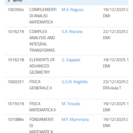
1003564
COMPLEMENTI
M.A. Ragusa
19/12/2025 09:
DI ANALISI
DMI
MATEMATICA
1016219
COMPLEX
S.A. Marano
22/12/2025 08:
ANALYSIS AND
DMI
INTEGRAL
TRANSFORMS
1016218
ELEMENTS OF
G. Zappala'
19/12/2025 11:
ADVANCED
DMI
GEOMETRY
1000251
FISICA
G.G.N. Angilella
23/12/2025 08:
GENERALE II
DFA Aula T
1015519
FISICA
M. Trovato
19/12/2025 15:
MATEMATICA II
DMI
1010884
FONDAMENTI
M.F. Mammana
19/12/2025 09:
DI
DMI
MATEMATICA