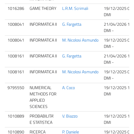
1016286
GAME THEORY
L.R.M. Scrimali
19/12/2025 09:
DMI
1008041
INFORMATICA II
G. Fargetta
21/04/2026 15:
DMI -
1008041
INFORMATICA II
M. Nicolosi Asmundo
19/12/2025 09:
DMI -
1008161
INFORMATICA II
G. Fargetta
21/04/2026 15:
DMI -
1008161
INFORMATICA II
M. Nicolosi Asmundo
19/12/2025 09:
DMI -
9795550
NUMERICAL
A. Coco
19/12/2025 10:
METHODS FOR
DMI
APPLIED
SCIENCES
1010889
PROBABILITA'
V. Biazzo
19/12/2025 15:
E STATISTICA
DMI
1010890
RICERCA
P. Daniele
19/12/2025 09: