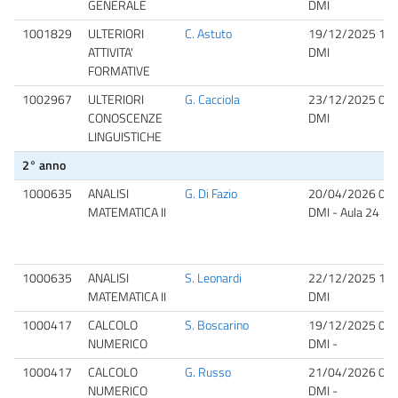
GENERALE
DMI
1001829
ULTERIORI
C. Astuto
19/12/2025 15:
ATTIVITA'
DMI
FORMATIVE
1002967
ULTERIORI
G. Cacciola
23/12/2025 09:
CONOSCENZE
DMI
LINGUISTICHE
2° anno
1000635
ANALISI
G. Di Fazio
20/04/2026 08:
MATEMATICA II
DMI - Aula 24
1000635
ANALISI
S. Leonardi
22/12/2025 15:
MATEMATICA II
DMI
1000417
CALCOLO
S. Boscarino
19/12/2025 09:
NUMERICO
DMI -
1000417
CALCOLO
G. Russo
21/04/2026 09:
NUMERICO
DMI -